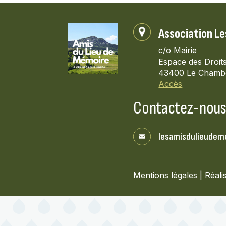
Association Le
c/o Mairie
Espace des Droit
43400 Le Chamb
Accès
Contactez-nou
lesamisdulieude
Mentions légales
|
Réali