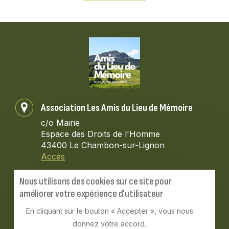
Association Les Amis du Lieu de Mémoire
c/o Mairie
Espace des Droits de l'Homme
43400 Le Chambon-sur-Lignon
Accès
Contactez-nous
Nous utilisons des cookies sur ce site pour
améliorer votre expérience d'utilisateur
lesamisdulieudememoire@gmail.com
En cliquant sur le bouton « Accepter », vous nous
donnez votre accord.