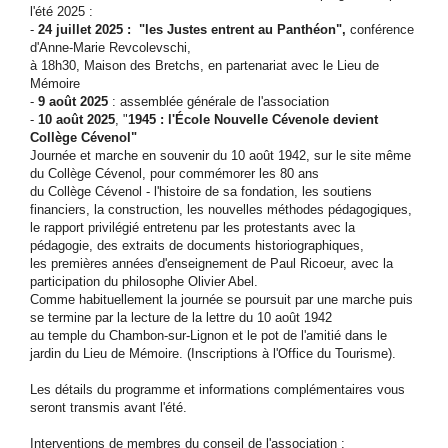
l'été 2025 :
-
24 juillet 2025 :
"les Justes entrent au Panthéon",
conférence
d'Anne-Marie Revcolevschi,
à 18h30, Maison des Bretchs, en partenariat avec le Lieu de
Mémoire
-
9 août 2025
: assemblée générale de l'association
-
10 août 2025
, "
1945 : l'École Nouvelle Cévenole devient
Collège Cévenol"
Journée et marche en souvenir du 10 août 1942, sur le site même
du Collège Cévenol, pour commémorer les 80 ans
du Collège Cévenol - l'histoire de sa fondation, les soutiens
financiers, la construction, les nouvelles méthodes pédagogiques,
le rapport privilégié entretenu par les protestants avec la
pédagogie, des extraits de documents historiographiques,
les premières années d'enseignement de Paul Ricoeur, avec la
participation du philosophe Olivier Abel.
Comme habituellement la journée se poursuit par une marche puis
se termine par la lecture de la lettre du 10 août 1942
au temple du Chambon-sur-Lignon et le pot de l'amitié dans le
jardin du Lieu de Mémoire. (Inscriptions à l'Office du Tourisme).
Les détails du programme et informations complémentaires vous
seront transmis avant l'été.
Interventions de membres du conseil de l'association :