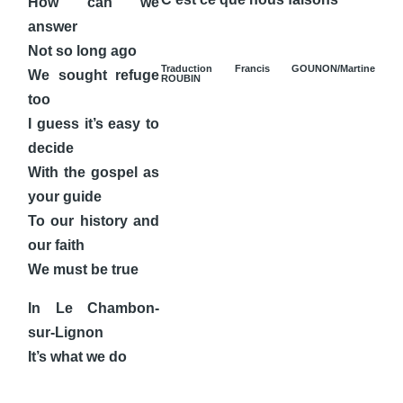
How can we
answer
Not so long ago
Traduction Francis GOUNON/Martine
We sought refuge
ROUBIN
too
I guess it’s easy to
decide
With the gospel as
your guide
To our history and
our faith
We must be true
In Le Chambon-
sur-Lignon
It’s what we do