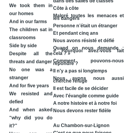
dans des salles de classes
We took them in
Côte à côte
our homes
Malgré toutes les menaces et
les dangers
And in our farms
Personne n’était un étranger
The children sat in
Et pendant cinq ans
classrooms
Nous avons résisté et défié
Side by side
Quand on nous demande :
« Pourquoi avez-vous fait
cela ? »
Despite all the
Comment pouvons-nous
threats and danger
répondre ?
No one was a
Il n'y a pas si longtemps
stranger
Nous avons nous aussi
cherché refuge
And for five years
Il est facile de se décider
We resisted and
Avec l'évangile comme guide
defied
A notre histoire et à notre foi
And when asked
Nous devons rester fidèle
“why did you do
Au Chambon-sur-Lignon
it?”
C'est ce que nous faisons