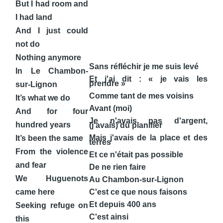
But I had room and
I had land
And I just could
not do
Nothing anymore
Sans réfléchir je me suis levé
In Le Chambon-
Et j'ai dit : « je vais les
prendre »
sur-Lignon
Comme tant de mes voisins
It’s what we do
Avant (moi)
And for four
Je n'avais pas d'argent,
hundred years
(j'avais) du planifier
Mais j'avais de la place et des
It’s been the same
terres
From the violence
Et ce n'était pas possible
and fear
De ne rien faire
We Huguenots
Au Chambon-sur-Lignon
came here
C'est ce que nous faisons
Et depuis 400 ans
Seeking refuge on
C'est ainsi
this