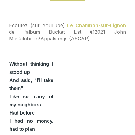
Ecoutez (sur YouTube)
Le Chambon-sur-Lignon
de l'album
Bucket List
@2021 John
McCutcheon/Appalsongs (ASCAP)
Without thinking I
stood up
And said, “I’ll take
them”
Like so many of
my neighbors
Had before
I had no money,
had to plan