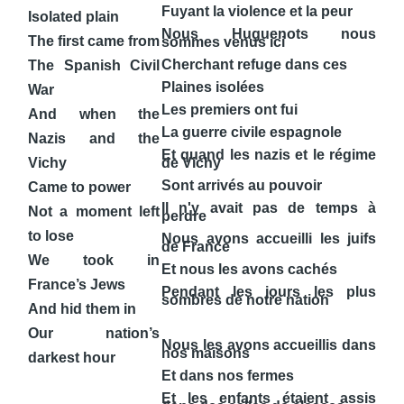
Fuyant la violence et la peur
Isolated plain
Nous Huguenots nous
The first came from
sommes venus ici
Cherchant refuge dans ces
The Spanish Civil
Plaines isolées
War
Les premiers ont fui
And when the
La guerre civile espagnole
Nazis and the
Et quand les nazis et le régime
Vichy
de Vichy
Sont arrivés au pouvoir
Came to power
Il n'y avait pas de temps à
Not a moment left
perdre
to lose
Nous avons accueilli les juifs
de France
We took in
Et nous les avons cachés
France’s Jews
Pendant les jours les plus
sombres de notre nation
And hid them in
Our nation’s
Nous les avons accueillis dans
nos maisons
darkest hour
Et dans nos fermes
Et les enfants étaient assis