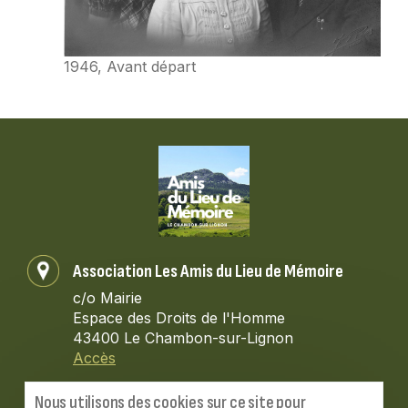
1946, Avant départ
Association Les Amis du Lieu de Mémoire
c/o Mairie
Espace des Droits de l'Homme
43400 Le Chambon-sur-Lignon
Accès
Contactez-nous
Nous utilisons des cookies sur ce site pour