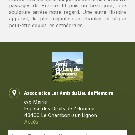
paysages de France. Et puis un beau jour, une
sculpture arrête notre regard. Une autre Histoire
apparaît, le plus gigantesque chantier artistique
peut-être depuis les cathédrales…
Association Les Amis du Lieu de Mémoire
c/o Mairie
Espace des Droits de l'Homme
43400 Le Chambon-sur-Lignon
Accès