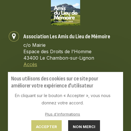
Association Les Amis du Lieu de Mémoire
c/o Mairie
Espace des Droits de l'Homme
43400 Le Chambon-sur-Lignon
Accès
Contactez-nous
Nous utilisons des cookies sur ce site pour
améliorer votre expérience d'utilisateur
lesamisdulieudememoire@gmail.com
En cliquant sur le bouton « Accepter », vous nous
donnez votre accord.
Plus d'informations
Mentions légales
|
ACCEPTER
NON MERCI
Réalisation : Ascomedia